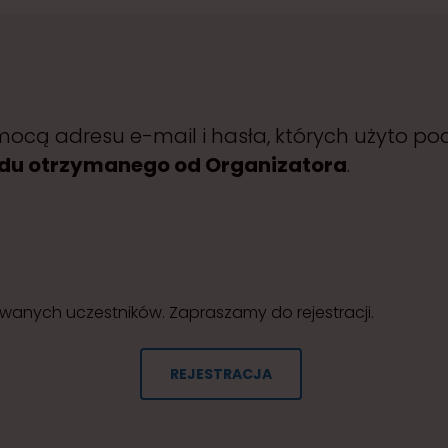
mocą adresu e-mail i hasła, których użyto po
kodu otrzymanego od Organizatora
.
rowanych uczestników. Zapraszamy do rejestracji.
REJESTRACJA