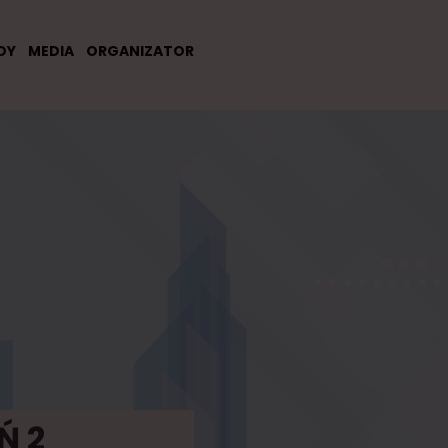
DY
MEDIA
ORGANIZATOR
Ń 2