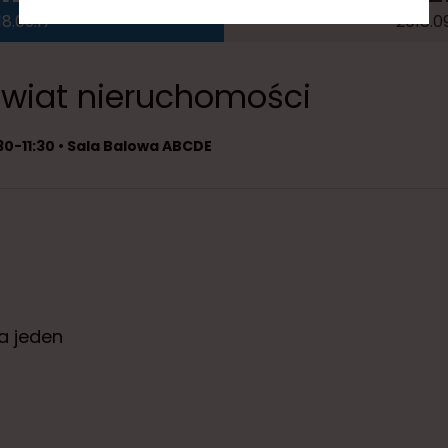
18.09.17
2018.09
świat nieruchomości
:30-11:30 • Sala Balowa ABCDE
a jeden