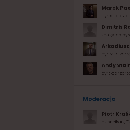
Marek Pac
dyrektor dział
Dimitris R
zastępca dyre
Arkadiusz
dyrektor zarz
Andy Sta
dyrektor zarz
Moderacja
Piotr Kraś
dziennikarz, T