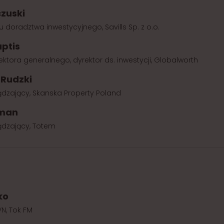
zuski
u doradztwa inwestycyjnego, Savills Sp. z o.o.
aptis
ktora generalnego, dyrektor ds. inwestycji, Globalworth
 Rudzki
ądzający, Skanska Property Poland
lman
ądzający, Totem
ko
VN, Tok FM