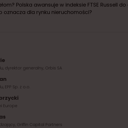
zełom? Polska awansuje w indeksie FTSE Russell d
to oznacza dla rynku nieruchomości?
vie
u, dyrektor generalny, Orbis SA
ean
, EPP Sp. z o.o.
brzycki
ni Europe
jas
zający, Griffin Capital Partners