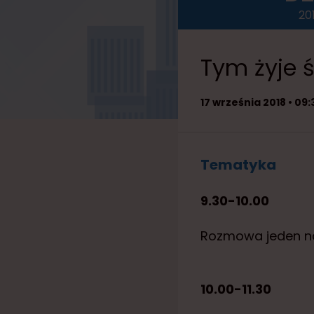
1
20
5
Tym żyje 
17 września 2018 • 09
Tematyka
9.30-10.00
Rozmowa jeden n
10.00-11.30