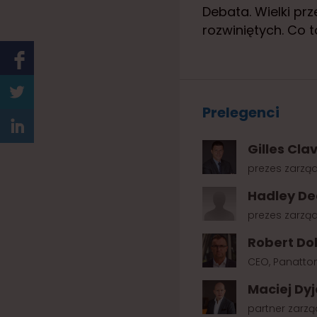
Debata. Wielki pr
rozwiniętych. Co 
Prelegenci
Gilles Cla
prezes zarząd
Hadley D
prezes zarządu
Robert Do
CEO, Panatto
Maciej Dy
partner zarząd