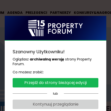
UM
AGENDA
PRELEGENCI
PARTNERZY
KONKURSY&NAGRO
Szanowny Użytkowniku!
Oglądasz
archiwalną wersję
strony Property
Forum.
AGENDA
Co możesz zrobić:
Przejdź do strony bieżącej edycji
lub
Kontynuuj przeglądanie
IEŃ 1
DZIE