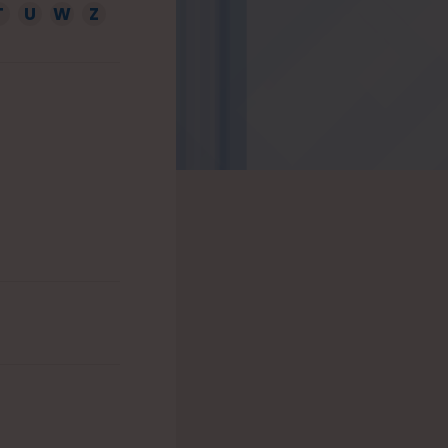
T
U
W
Z