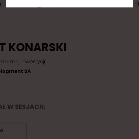
D
G
H
J
K
L
Ł
M
N
O
P
R
S
Ś
T KONARSKI
realizacji inwestycji
lopment SA
IAŁ W SESJACH:
WO
 –