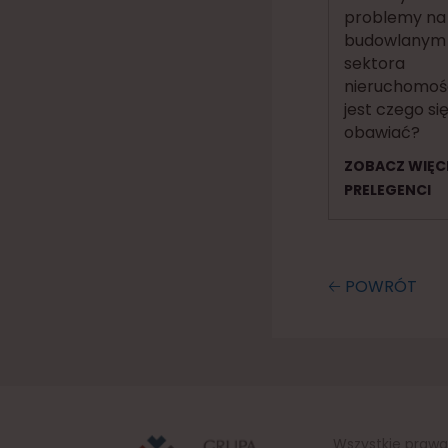
problemy na
budowlanym 
sektora
nieruchomośc
jest czego si
obawiać?
ZOBACZ WIĘC
PRELEGENCI
🡠 POWRÓT
Wszystkie prawa