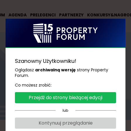
UM
AGENDA
PRELEGENCI
PARTNERZY
KONKURSY&NAGRO
Szanowny Użytkowniku!
Oglądasz
archiwalną wersję
strony Property
Forum.
Prelegenci
Co możesz zrobić:
Przejdź do strony bieżącej edycji
lub
Kontynuuj przeglądanie