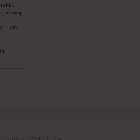
 rynku
a rozwój
i – czy
ę
EJ
 zastrzeżone. PTWP S.A. 2024