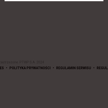
zastrzeżone. PTWP S.A. 2024
•
•
•
ES
POLITYKA PRYWATNOŚCI
REGULAMIN SERWISU
REGUL