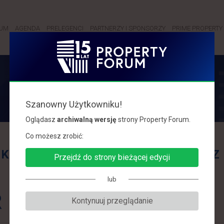
RUM
AGENDA
PRELEGENCI
PARTNERZY I SPONSORZY
PRIME PROPERTY 
PRELEGENCI
Szanowny Użytkowniku!
Oglądasz
archiwalną wersję
strony Property Forum.
Co możesz zrobić:
K
L
Ł
M
N
O
P
R
S
Ś
T
U
W
Z
Przejdź do strony bieżącej edycji
lub
R
Kontynuuj przeglądanie