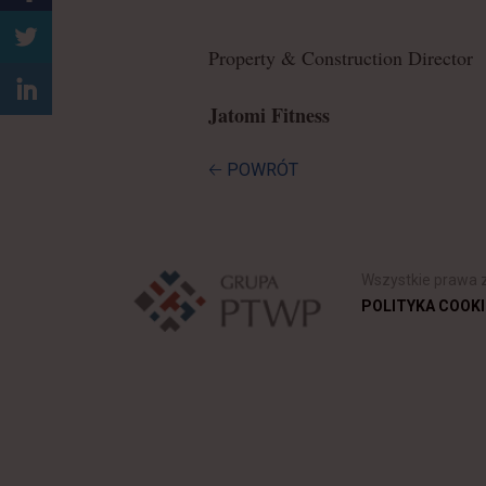
1
5
Property & Construction Director
Jatomi Fitness
🡠 POWRÓT
Wszystkie prawa 
POLITYKA COOKI