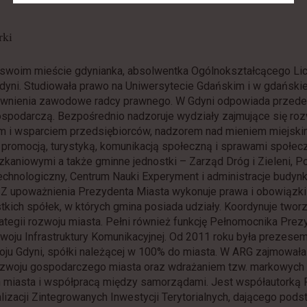
rki
swoim mieście gdynianka, absolwentka Ogólnokształcącego Li
yni. Studiowała prawo na Uniwersytecie Gdańskim i w gdańskie
awnienia zawodowe radcy prawnego. W Gdyni odpowiada przed
gospodarczą. Bezpośrednio nadzoruje wydziały zajmujące się ro
 i wsparciem przedsiębiorców, nadzorem nad mieniem miejski
promocją, turystyką, komunikacją społeczną i sprawami społec
kaniowymi a także gminne jednostki – Zarząd Dróg i Zieleni, P
chnologiczny, Centrum Nauki Experyment i administracje budyn
 Z upoważnienia Prezydenta Miasta wykonuje prawa i obowiązki 
ich spółek, w których gmina posiada udziały. Koordynuje tworz
ategii rozwoju miasta. Pełni również funkcję Pełnomocnika Prez
woju Infrastruktury Komunikacyjnej. Od 2011 roku była prezese
ju Gdyni, spółki należącej w 100% do miasta. W ARG zajmowała
zwoju gospodarczego miasta oraz wdrażaniem tzw. markowych
h miasta i współpracą między samorządami. Jest współautorką
lizacji Zintegrowanych Inwestycji Terytorialnych, dającego pod