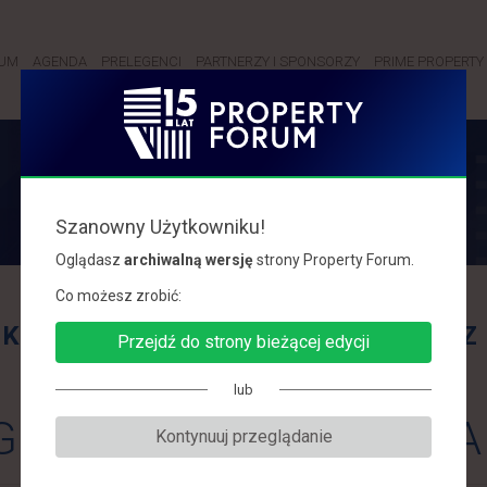
RUM
AGENDA
PRELEGENCI
PARTNERZY I SPONSORZY
PRIME PROPERTY 
PRELEGENCI
Szanowny Użytkowniku!
Oglądasz
archiwalną wersję
strony Property Forum.
Co możesz zrobić:
K
L
Ł
M
N
O
P
R
S
Ś
T
U
W
Z
Przejdź do strony bieżącej edycji
lub
GRUSZECKA-SPYCHAŁA
Kontynuuj przeglądanie