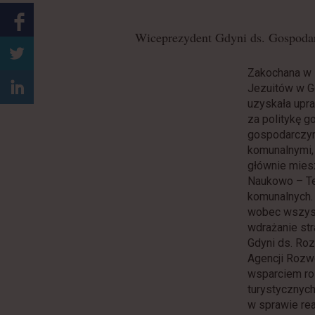
1
5
Wiceprezydent Gdyni ds. Gospoda
Zakochana w 
Jezuitów w Gd
uzyskała upr
za politykę 
gospodarczym
komunalnymi, 
głównie miesz
Naukowo – Te
komunalnych.
wobec wszystk
wdrażanie str
Gdyni ds. Roz
Agencji Rozwo
wsparciem ro
turystycznyc
w sprawie rea