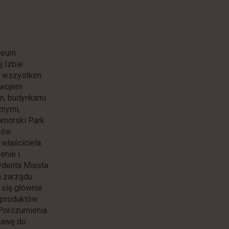
ceum
j Izbie
e wszystkim
zwojem
m, budynkami
znymi,
omorski Park
ków
właściciela
enie i
ydenta Miasta
m zarządu
 się głównie
 produktów
 Porozumienia
stawę do