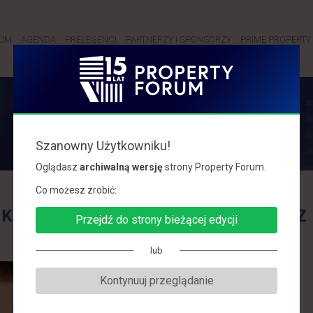
RUM
AGENDA
PRELEGENCI
PARTNERZY I SPONSORZY
PRIME PROPERTY 
PRELEGENCI
Szanowny Użytkowniku!
Oglądasz
archiwalną wersję
strony Property Forum.
Co możesz zrobić:
K
L
Ł
M
N
O
P
R
S
Ś
T
U
W
Z
Przejdź do strony bieżącej edycji
lub
Kontynuuj przeglądanie