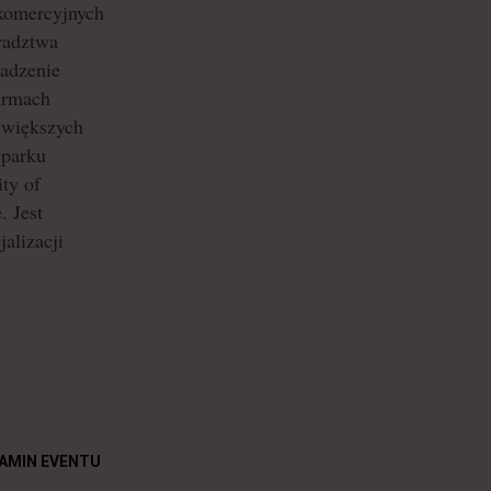
 komercyjnych
oradztwa
adzenie
firmach
jwiększych
 parku
ty of
. Jest
alizacji
AMIN EVENTU