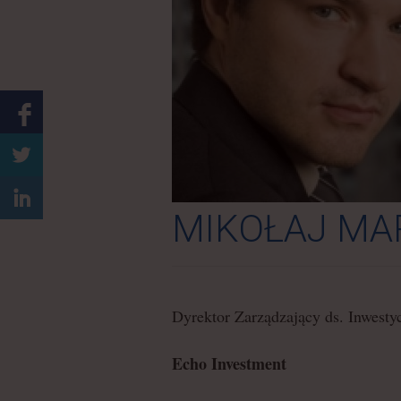
1
5
MIKOŁAJ MA
Dyrektor Zarządzający ds. Inwesty
Echo Investment