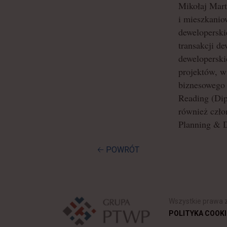
Mikołaj Mart
i mieszkanio
dewelopersk
transakcji d
deweloperski
projektów, w
biznesowego 
Reading (Dip
również czło
Planning & 
🡠 POWRÓT
Wszystkie prawa 
POLITYKA COOKI