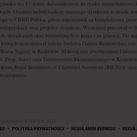
ynuska ma 17-letnie doświadczenie na rynku nieruchomości
wych. Ostatnio pełnił funkcję starszego dyrektora w dziale d
iego w CBRE Polska, gdzie odpowiadał za kompleksowe prow
eweloperskich oraz projekty doradcze. Wcześniej pracował w 
ch, doradczych oraz budowlanych w kraju i za granicą. Do na
 których uczestniczył należy budowa Galerii Krakowskiej czy
Buma Square w Krakowie. Mikołaj jest absolwentem Universi
l. Prop. Surv) oraz Uniwersytetu Ekonomicznego w Krakowie
nkiem Royal Institution of Chartered Surveyors (RICS) w specj
Development.
zastrzeżone. PTWP S.A. 2024
•
•
•
ES
POLITYKA PRYWATNOŚCI
REGULAMIN SERWISU
REGUL