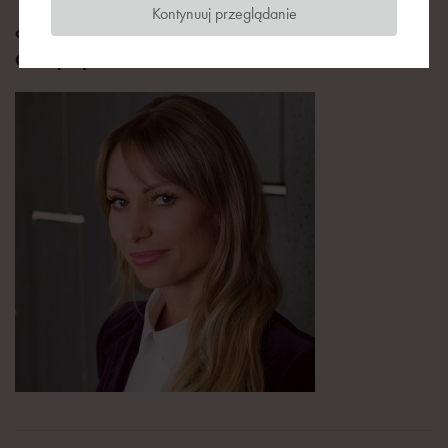
Kontynuuj przeglądanie
dyrektor zarządzająca, dział industrial, Axi Immo
Group Sp. z o.o.