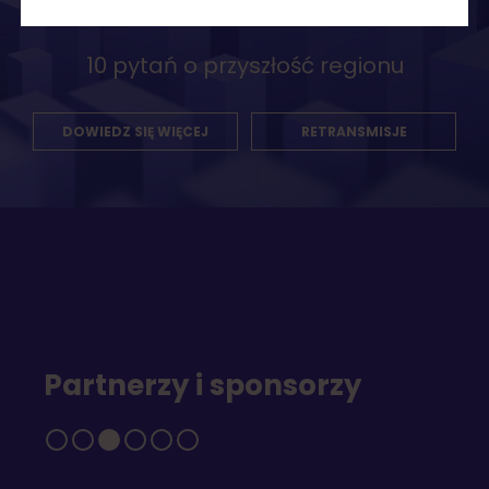
10 pytań o przyszłość regionu
DOWIEDZ SIĘ WIĘCEJ
RETRANSMISJE
Partnerzy i sponsorzy