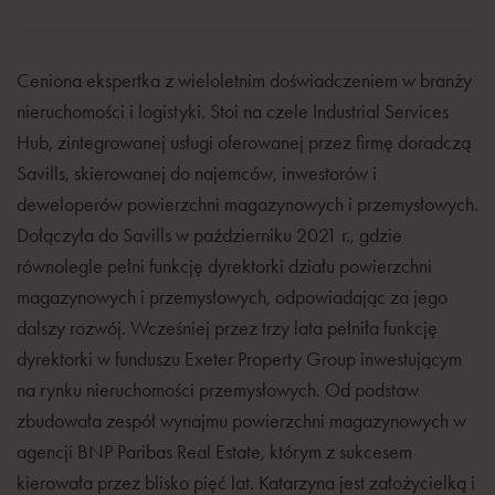
Ceniona ekspertka z wieloletnim doświadczeniem w branży
nieruchomości i logistyki. Stoi na czele Industrial Services
Hub, zintegrowanej usługi oferowanej przez firmę doradczą
Savills, skierowanej do najemców, inwestorów i
deweloperów powierzchni magazynowych i przemysłowych.
Dołączyła do Savills w październiku 2021 r., gdzie
równolegle pełni funkcję dyrektorki działu powierzchni
magazynowych i przemysłowych, odpowiadając za jego
dalszy rozwój. Wcześniej przez trzy lata pełniła funkcję
dyrektorki w funduszu Exeter Property Group inwestującym
na rynku nieruchomości przemysłowych. Od podstaw
zbudowała zespół wynajmu powierzchni magazynowych w
agencji BNP Paribas Real Estate, którym z sukcesem
kierowała przez blisko pięć lat. Katarzyna jest założycielką i