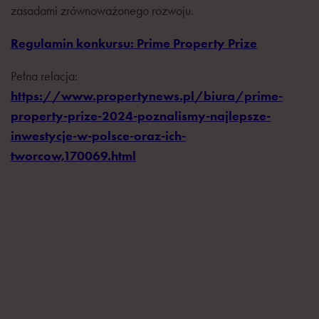
zasadami zrównoważonego rozwoju.
Regulamin konkursu: Prime Property Prize
Pełna relacja:
https://www.propertynews.pl/biura/prime-
property-prize-2024-poznalismy-najlepsze-
inwestycje-w-polsce-oraz-ich-
tworcow,170069.html