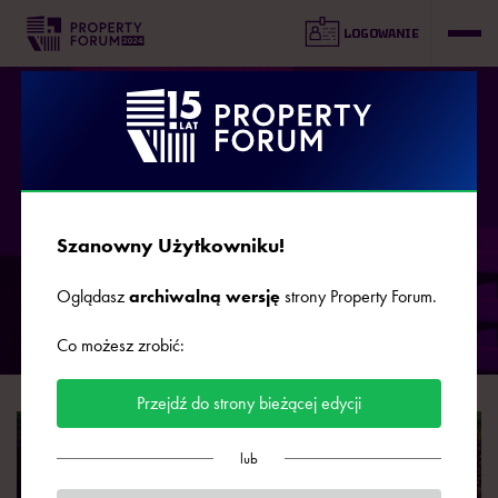
LOGOWANIE
PRIME PROPERTY PRIZE
Szanowny Użytkowniku!
Poznaliśmy najlepsze inwestycje w Polsce oraz ich twórców
Oglądasz
archiwalną wersję
strony Property Forum.
Co możesz zrobić:
Przejdź do strony bieżącej edycji
lub