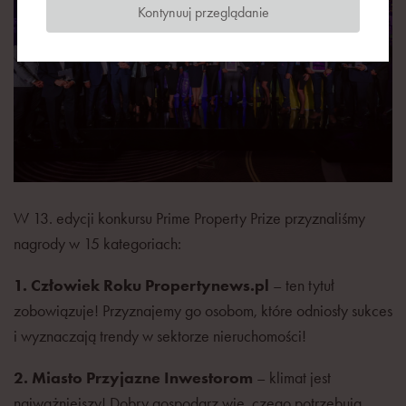
Kontynuuj przeglądanie
W 13. edycji konkursu Prime Property Prize przyznaliśmy
nagrody w 15 kategoriach:
1. Człowiek Roku Propertynews.pl
– ten tytuł
zobowiązuje! Przyznajemy go osobom, które odniosły sukces
i wyznaczają trendy w sektorze nieruchomości!
2. Miasto Przyjazne Inwestorom
– klimat jest
najważniejszy! Dobry gospodarz wie, czego potrzebują