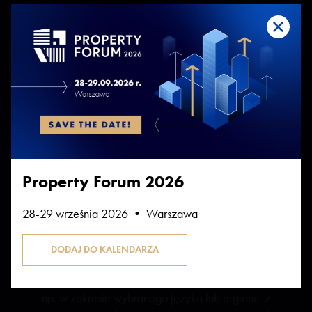
"niezbędne" pliki cookies, umożliwiające
korzystanie z usług dostępnych w ramach Serwisu,
np. uwierzytelniające pliki cookies
wykorzystywane do usług wymagających
uwierzytelniania w ramach Serwisu;
pliki cookies służące do zapewnienia
bezpieczeństwa, np. wykorzystywane do
wykrywania nadużyć w zakresie uwierzytelniania
w ramach Serwisu;
Property Forum 2026
"statystyczne" pliki cookies, umożliwiające
zbieranie informacji o sposobie korzystania ze
28-29 września 2026 • Warszawa
stron internetowych Serwisu;
"funkcjonalne" pliki cookies, umożliwiające
"zapamiętanie" wybranych przez Użytkownika
ustawień i personalizację interfejsu Użytkownika,
np. w zakresie wybranego języka lub regionu, z