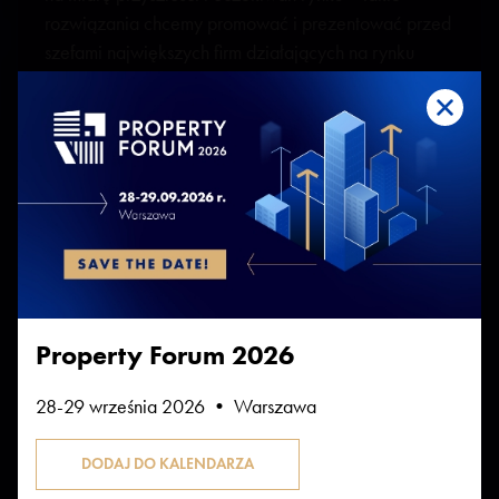
rozwiązania chcemy promować i prezentować przed
szefami największych firm działających na rynku
nieruchomości komercyjnych:
deweloperów, inwestorów, zarządców i najemców.
Wręczenie nagród nastąpi podczas uroczystej Gali
na zakończenie pierwszego dnia Property Forum: 25
września 2025.
Więcej informacji o konkursie
Property Forum 2026
28-29 września 2026 • Warszawa