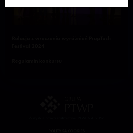
Relacja z wręczenia wyróżnień PropTech
Festival 2024
Regulamin konkursu
Wszystkie prawa zastrzeżone. PTWP S.A. 2026
POLITYKA COOKIES