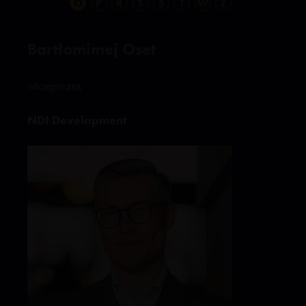
O
P
R
S
Ś
T
W
Z
Bartłomimej Oset
wiceprezes
NDI Development