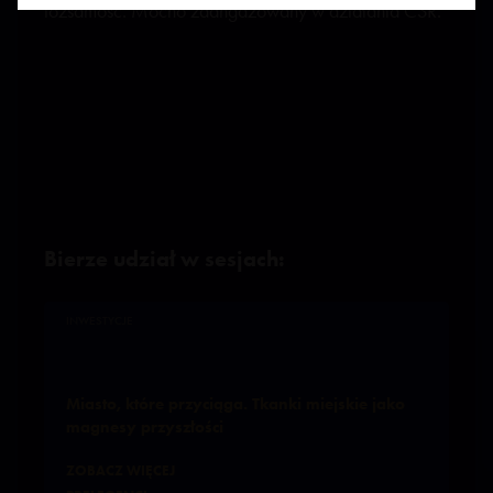
tożsamość. Mocno zaangażowany w działania CSR.
Bierze udział w sesjach:
INWESTYCJE
Miasto, które przyciąga. Tkanki miejskie jako
magnesy przyszłości
ZOBACZ WIĘCEJ