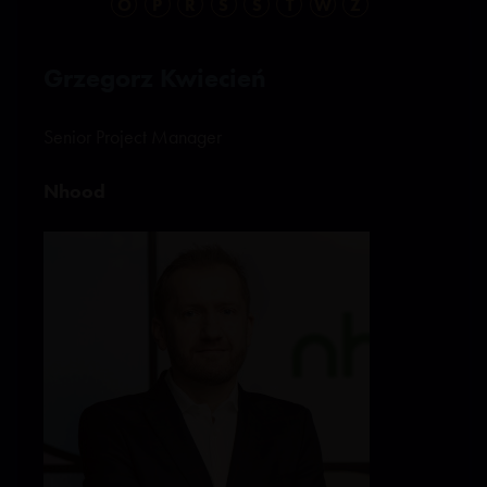
O
P
R
S
Ś
T
W
Z
Grzegorz Kwiecień
Senior Project Manager
Nhood