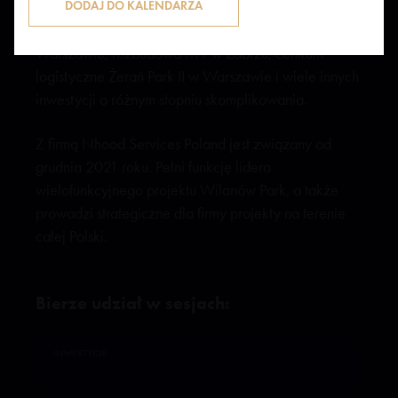
swoim zawodowym portfolio ma realizację takich
projektów, jak Centrum Praskie Koneser w
Warszawie, rozbudowa M1 w Zabrzu, centrum
logistyczne Żerań Park II w Warszawie i wiele innych
inwestycji o różnym stopniu skomplikowania.
Z firmą Nhood Services Poland jest związany od
grudnia 2021 roku. Pełni funkcję lidera
wielofunkcyjnego projektu Wilanów Park, a także
prowadzi strategiczne dla firmy projekty na terenie
całej Polski.
Bierze udział w sesjach:
INWESTYCJE