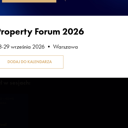
ialnych źródeł energii, technologii budowlanych i PropTech. Two
je konstrukcyjne (fundamenty EasyFootings, systemy EasyVertical
orzystaniem energii odnawialnej. Autor metodyki PEI – pierwsze
us-energetycznych obiektów opartej na twardych danych licznikowy
Property Forum 2026
jektowych. PEI to zarówno technologia, jak i usługa SaaS, która 
I i przyznawanie znaku jakości dla budynków i kampusów. Laurea
wacyjnych, aktywny uczestnik debat o zrównoważonym rozwoju, 
8-29 września 2026 • Warszawa
energetycznej. Prywatnie pasjonat architektury oraz rozwiązań łą
 naturą.
ł w sesjach:
G I NOWE
ANIA
ival