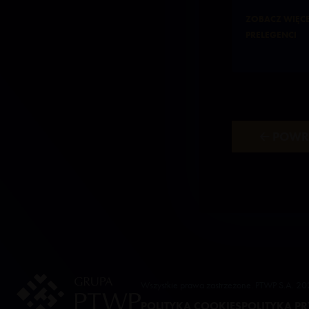
ZOBACZ WIĘCE
PRELEGENCI
🡠 POW
Wszystkie prawa zastrzeżone. PTWP S.A. 2
POLITYKA COOKIES
POLITYKA P