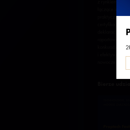
z rynkiem odnaw
łączące innowac
praktycznym wyk
certyfikacji pl
deklaracjach pro
raportowanie KP
konkursów inno
2
i efektywności 
nowoczesność z
Bierze udzia
TECHNOLOGIE, ES
MODELE ZARZĄDZ
Proptech Fest