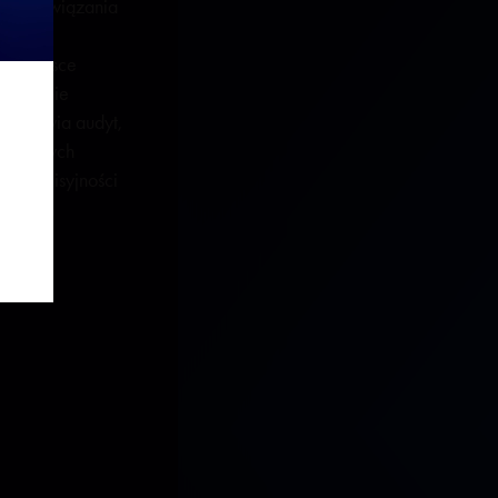
rzy rozwiązania
PV) z
j w Polsce
ch, a nie
umożliwia audyt,
t licznych
zeroemisyjności
czących