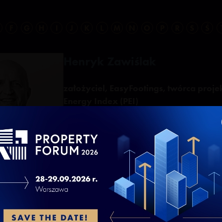
F
G
H
I
J
K
L
M
N
O
P
R
S
Ś
Henryk Zawiślak
założyciel, EasyFootings, twórca projek
Energy Index (PEI)
ootings oraz inicjator projektu Plus-Energy Index (PEI). Od kilkun