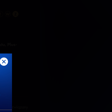
T
W
Z
tu, Plus-
astu lat związany