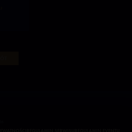
J
RÓT
026
RYWATNOŚCI
REGULAMIN SERWISU
REGULAMIN EVENTU