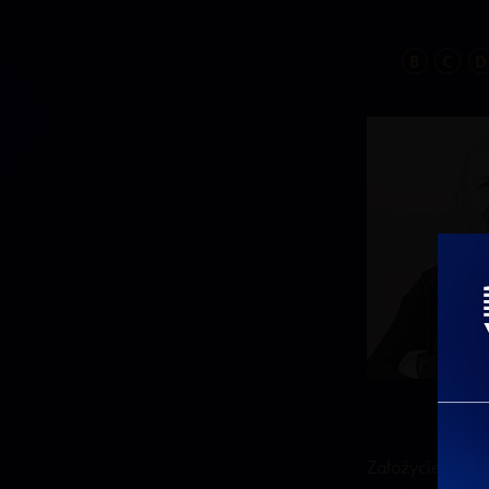
B
C
D
Założyciel EasyF