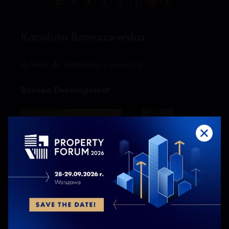
O
P
R
S
Ś
T
W
Z
Karolina Bronszewska
dyrektor ds. marketingu i innowacji
Ronson Development