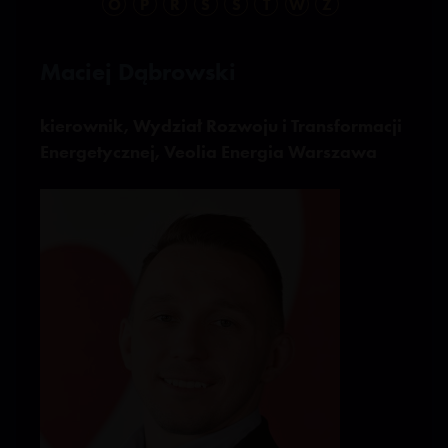
O
P
R
S
Ś
T
W
Z
Maciej Dąbrowski
kierownik, Wydział Rozwoju i Transformacji
Energetycznej, Veolia Energia Warszawa