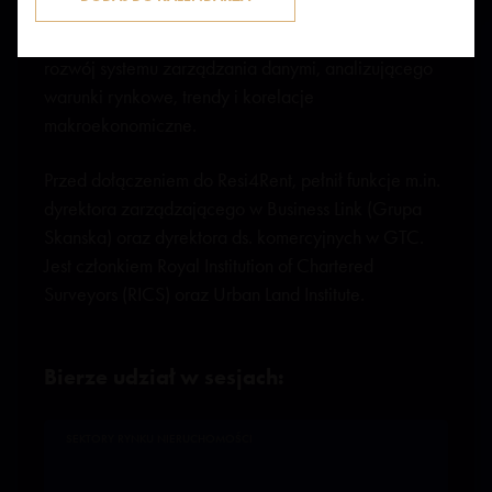
gdzie odpowiadał za restrukturyzację portfela i
finansowanie. Jego osiągnięcia obejmują również
rozwój systemu zarządzania danymi, analizującego
warunki rynkowe, trendy i korelacje
makroekonomiczne.
Przed dołączeniem do Resi4Rent, pełnił funkcje m.in.
dyrektora zarządzającego w Business Link (Grupa
Skanska) oraz dyrektora ds. komercyjnych w GTC.
Jest członkiem Royal Institution of Chartered
Surveyors (RICS) oraz Urban Land Institute.
Bierze udział w sesjach:
SEKTORY RYNKU NIERUCHOMOŚCI