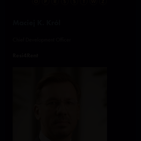
O
P
R
S
Ś
T
W
Z
Maciej K. Król
Chief Development Officer
Resi4Rent