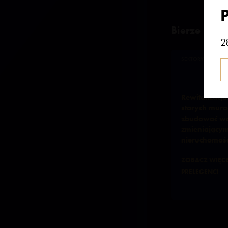
Bierze udzia
2
SEKTORY RYNKU 
Rewitalizacja
starych mura
zbudować wa
zmieniającym
nieruchomośc
ZOBACZ WIĘCE
PRELEGENCI