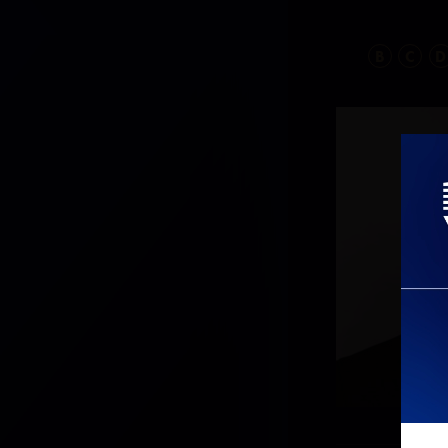
B
C
D