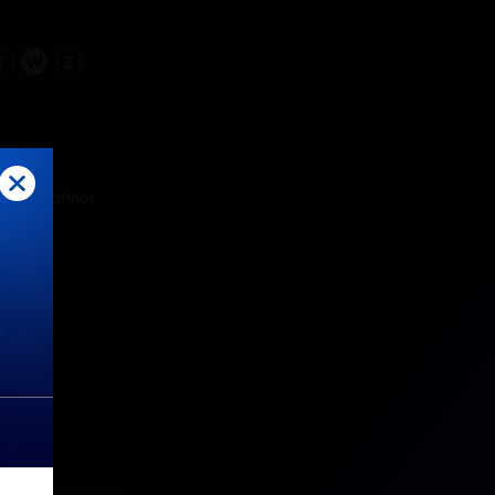
T
W
Z
tekt, partner