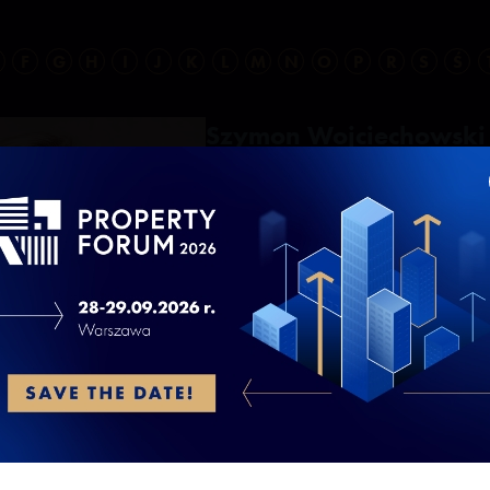
F
G
H
I
J
K
L
M
N
O
P
R
S
Ś
Szymon Wojciechowski
prezes zarządu, współwłaściciel, archi
APA Wojciechowski Architekci