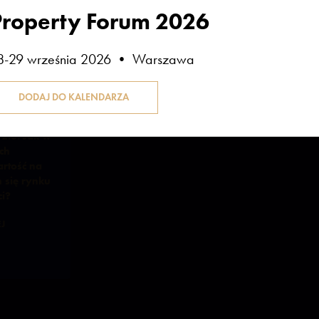
Property Forum 2026
ł w sesjach:
8-29 września 2026 • Warszawa
NIERUCHOMOŚCI
 2.0. Jak w
ch
rtość na
 się rynku
i?
J