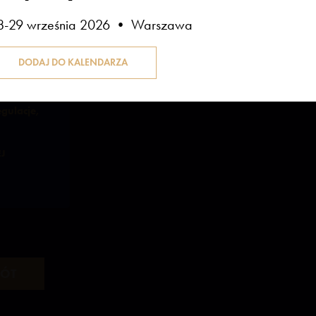
8-29 września 2026 • Warszawa
ie?
 cenzury:
egulacje,
J
RÓT