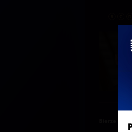
B
C
D
Bierze udzia