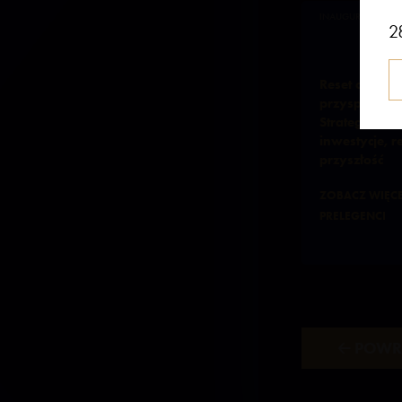
INAUGURACJA
2
Reset czy
przyspieszen
Strategie bez
inwestycje, r
przyszłość
ZOBACZ WIĘCE
PRELEGENCI
🡠 POW