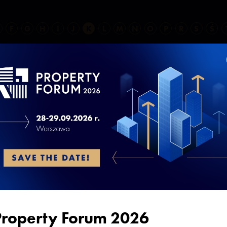
F
G
H
I
J
K
L
M
N
O
P
R
S
Ś
Wojciech Kuśpik
prezes Grupy PTWP, inicjator i organizator
Europejskiego Kongresu Gospodarczego
ł w sesjach:
Property Forum 2026