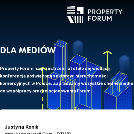
DLA MEDIÓW
Property Forum na przestrzeni lat stało się wiodącą
konferencją poświęconą sektorowi nieruchomości
komercyjnych w Polsce. Zapraszamy wszystkie chętne media
do współpracy oraz relacjonowania Forum.
Justyna Konik