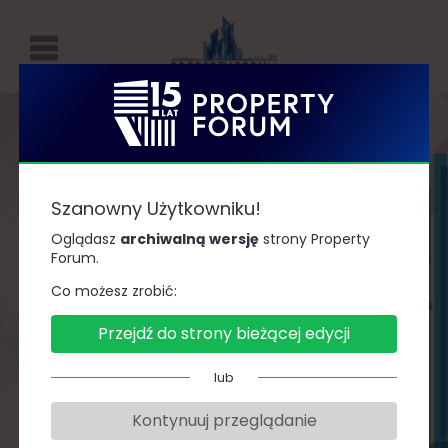
P
R
O
Property Forum
P
E
2019
Szanowny Użytkowniku!
R
Oglądasz
archiwalną wersję
strony Property
Forum.
T
Dziękujemy, że byliście z nami!
Y
Co możesz zrobić:
Zapraszamy za rok!
F
Przejdź do strony bieżącej edycji
O
R
lub
ZOBACZ RELACJĘ WIDEO
U
Kontynuuj przeglądanie
M