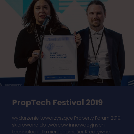
PropTech Festival 2019
wydarzenie towarzyszące Property Forum 2019,
skierowane do twórców innowacyjnych
technologii dla nieruchomości. Kreatywne,