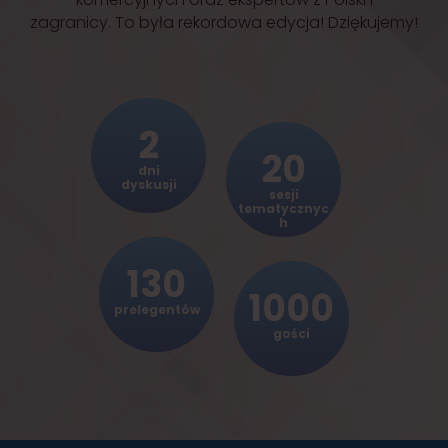
zagranicy. To była rekordowa edycja! Dziękujemy!
2
20
dni
dyskusji
sesji
tematycznyc
h
130
1000
prelegentów
gości