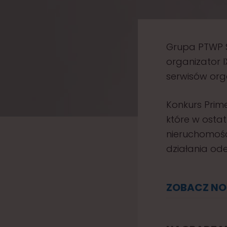
1
5
Grupa PTWP S
organizator I
serwisów orga
Konkurs Prime
które w osta
nieruchomości
działania ode
ZOBACZ NO