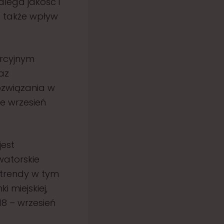
dlega jakość i
 a także wpływ
rcyjnym
az
ozwiązania w
ie wrzesień
jest
atorskie
 trendy w tym
 miejskiej,
18 – wrzesień