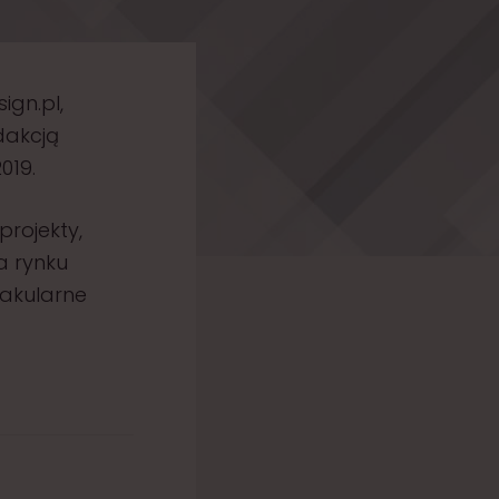
ign.pl,
dakcją
019.
projekty,
a rynku
takularne