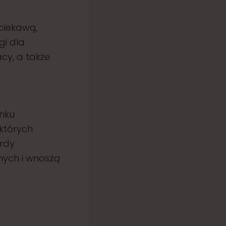
ciekawą,
gi dla
cy, a także
nku
których
ardy
nych i wnoszą