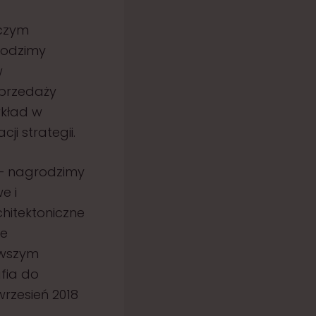
czym
rodzimy
w
sprzedaży
wkład w
ji strategii.
 – nagrodzimy
e i
hitektoniczne
ne
rwszym
afia do
wrzesień 2018