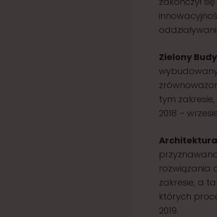
zakończył się
innowacyjność
oddziaływani
Zielony Bud
wybudowanym
zrównoważone
tym zakresie,
2018 – wrzesie
Architektur
przyznawana
rozwiązania 
zakresie, a t
których proc
2019.