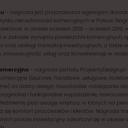
ku
– nagroda jest przyznawana agencjom dorad
ynku nieruchomości komercyjnych w Polsce. Nag
ektorze, w okresie wrzesień 2018 – wrzesień 2019, 
i w zakresie wynajmu powierzchni komercyjnych, 
 oraz obsługi transakcji inwestycyjnych, a także 
, innowacyjność usług oraz konsekwencję w realizac
komercyjna
– nagroda portalu PropertyDesign.pl
 komercyjne (biurowe, handlowe, usługowe, hotelow
ne) za dobry design, nowatorskie rozwiązania arc
 oryginalne i funkcjonalne wyposażenie, nowoczes
 Weźmiemy pod uwagę wnętrza, w których na pie
a się komfort pracowników i klientów. Nagroda tr
órych proces inwestycyjny zakończył się w okresie 
9.