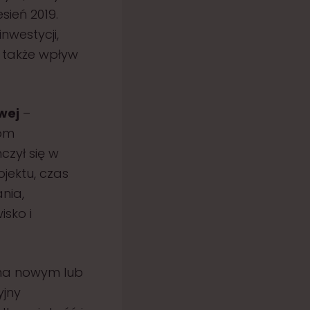
sień 2019.
nwestycji,
a także wpływ
wej
–
om
zył się w
ojektu, czas
ania,
isko i
na nowym lub
yjny