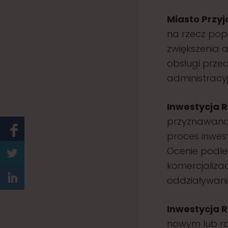
Miasto Przy
na rzecz pop
zwiększenia 
obsługi prze
administracy
Inwestycja 
przyznawana
proces inwest
Ocenie podleg
komercjalizac
oddziaływani
Inwestycja 
nowym lub r