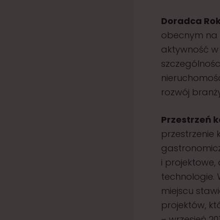
Doradca Ro
obecnym na r
aktywność w s
szczególnośc
nieruchomości
rozwój branży
Przestrzeń 
przestrzenie
gastronomicz
i projektowe,
technologie.
miejscu stawi
projektów, kt
– wrzesień 201