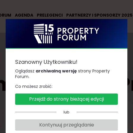
ORUM
AGENDA
PRELEGENCI
PARTNERZY I SPONSORZY 2025
Szanowny Użytkowniku!
Oglądasz
archiwalną wersję
strony Property
me Property P
Forum.
Co możesz zrobić:
Przejdź do strony bieżącej edycji
2019
lub
Kontynuuj przeglądanie