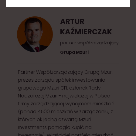
2
0
ARTUR
1
KAŹMIERCZAK
5
partner współzarządzający
Grupa Mzuri
Partner Współzarządzający Grupą Mzuri,
prezes zarządu spółek inwestowania
grupowego Mzuri CFI, członek Rady
Nadzorczej Mzuri - największej w Polsce
firmy zarządzającej wynajmem mieszkań
(ponad 4500 mieszkań w zarządzaniu, z
których ok jedną czwartą Mzuri
Investments pomogło kupić na
inwestycję). Właściciel portfela mieszkań