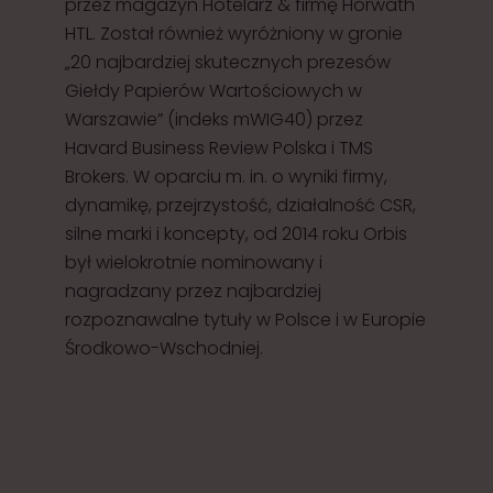
przez magazyn Hotelarz & firmę Horwath
HTL. Został również wyróżniony w gronie
„20 najbardziej skutecznych prezesów
Giełdy Papierów Wartościowych w
Warszawie” (indeks mWIG40) przez
Havard Business Review Polska i TMS
Brokers. W oparciu m. in. o wyniki firmy,
dynamikę, przejrzystość, działalność CSR,
silne marki i koncepty, od 2014 roku Orbis
był wielokrotnie nominowany i
nagradzany przez najbardziej
rozpoznawalne tytuły w Polsce i w Europie
Środkowo-Wschodniej.