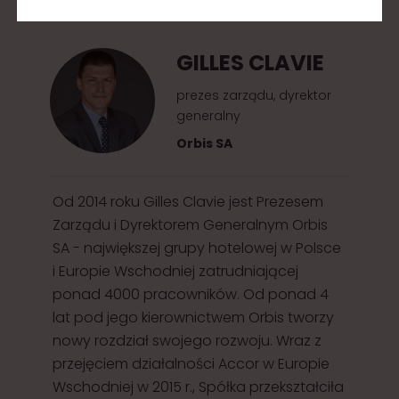
2
0
GILLES CLAVIE
1
5
prezes zarządu, dyrektor
generalny
Orbis SA
Od 2014 roku Gilles Clavie jest Prezesem
Zarządu i Dyrektorem Generalnym Orbis
SA - największej grupy hotelowej w Polsce
i Europie Wschodniej zatrudniającej
ponad 4000 pracowników. Od ponad 4
lat pod jego kierownictwem Orbis tworzy
nowy rozdział swojego rozwoju. Wraz z
przejęciem działalności Accor w Europie
Wschodniej w 2015 r., Spółka przekształciła