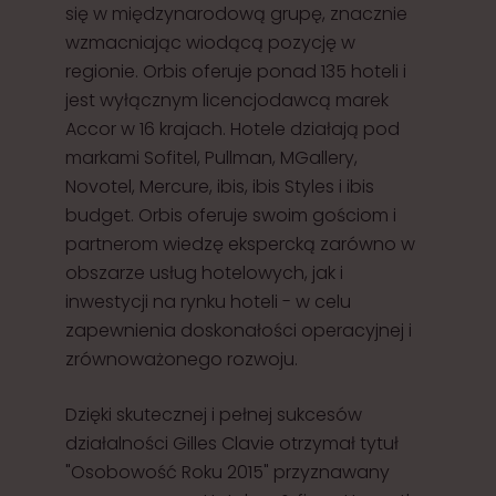
się w międzynarodową grupę, znacznie
wzmacniając wiodącą pozycję w
regionie. Orbis oferuje ponad 135 hoteli i
jest wyłącznym licencjodawcą marek
Accor w 16 krajach. Hotele działają pod
markami Sofitel, Pullman, MGallery,
Novotel, Mercure, ibis, ibis Styles i ibis
budget. Orbis oferuje swoim gościom i
partnerom wiedzę ekspercką zarówno w
obszarze usług hotelowych, jak i
inwestycji na rynku hoteli - w celu
zapewnienia doskonałości operacyjnej i
zrównoważonego rozwoju.
Dzięki skutecznej i pełnej sukcesów
działalności Gilles Clavie otrzymał tytuł
"Osobowość Roku 2015" przyznawany