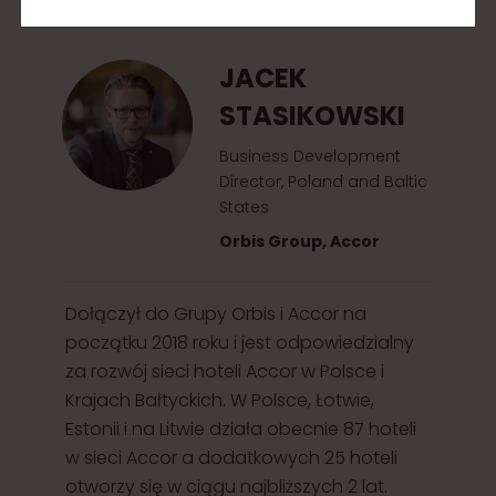
2
0
JACEK
1
STASIKOWSKI
5
Business Development
Director, Poland and Baltic
States
Orbis Group, Accor
Dołączył do Grupy Orbis i Accor na
początku 2018 roku i jest odpowiedzialny
za rozwój sieci hoteli Accor w Polsce i
Krajach Bałtyckich. W Polsce, Łotwie,
Estonii i na Litwie działa obecnie 87 hoteli
w sieci Accor a dodatkowych 25 hoteli
otworzy się w ciągu najbliższych 2 lat.