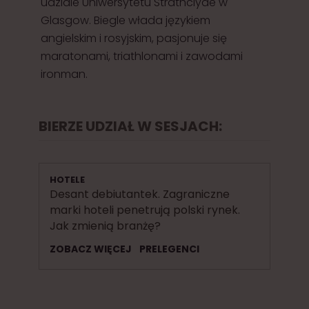
udziale Uniwersytetu Strathclyde w
Glasgow. Biegle włada językiem
angielskim i rosyjskim, pasjonuje się
maratonami, triathlonami i zawodami
ironman.
BIERZE UDZIAŁ W SESJACH:
HOTELE
Desant debiutantek. Zagraniczne
marki hoteli penetrują polski rynek.
Jak zmienią branżę?
ZOBACZ WIĘCEJ
PRELEGENCI