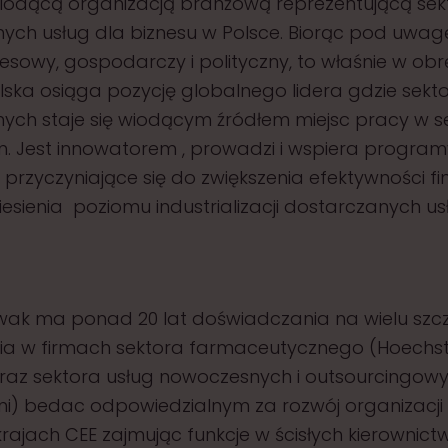
wiodącą organizacją branżową reprezentującą sek
ch usług dla biznesu w Polsce. Biorąc pod uwag
nesowy, gospodarczy i polityczny, to właśnie w ob
lska osiąga pozycję globalnego lidera gdzie sekto
ych staje się wiodącym źródłem miejsc pracy w s
. Jest innowatorem , prowadzi i wspiera program
przyczyniające się do zwiększenia efektywności f
esienia poziomu industrializacji dostarczanych us
wak ma ponad 20 lat doświadczania na wielu szc
ia w firmach sektora farmaceutycznego (Hoechst
oraz sektora usług nowoczesnych i outsourcingow
) bedac odpowiedzialnym za rozwój organizacji 
 krajach CEE zajmując funkcje w ścisłych kierownict