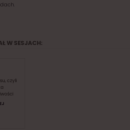
ądach.
IAŁ W SESJACH:
u, czyli
ta
iwości
EJ