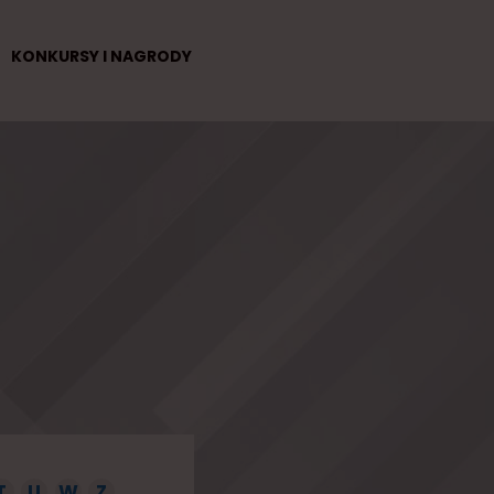
KONKURSY I NAGRODY
T
U
W
Z