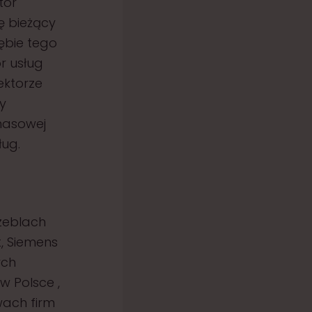
tor
ę bieżący
rębie tego
r usług
ektorze
y
inasowej
ług.
zeblach
, Siemens
ych
w Polsce ,
wach firm