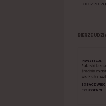
oraz zarz
BIERZE UDZ
INWESTYCJE
Fabryki biznes
średnie mias
wielkich możl
ZOBACZ WIĘC
PRELEGENCI