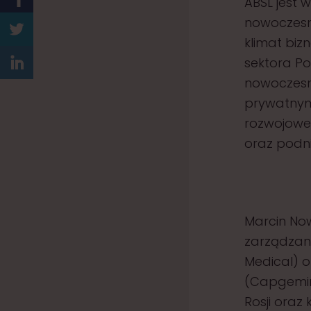
ABSL jest 
nowoczesny
klimat biz
sektora Po
nowoczesn
prywatnym
rozwojowe 
oraz podni
Marcin No
zarządzan
Medical) 
(Capgemini
Rosji oraz