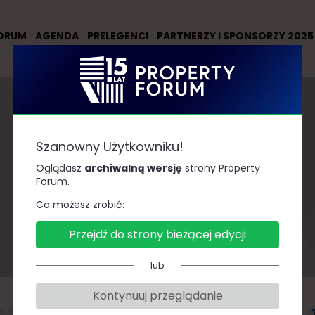
ORUM
AGENDA
PRELEGENCI
PARTNERZY I SPONSORZY 2025
Szanowny Użytkowniku!
Oglądasz
archiwalną wersję
strony Property
Prelegenci
Forum.
Co możesz zrobić:
Przejdź do strony bieżącej edycji
lub
Kontynuuj przeglądanie
F
G
H
J
K
L
Ł
M
N
O
P
R
S
Ś