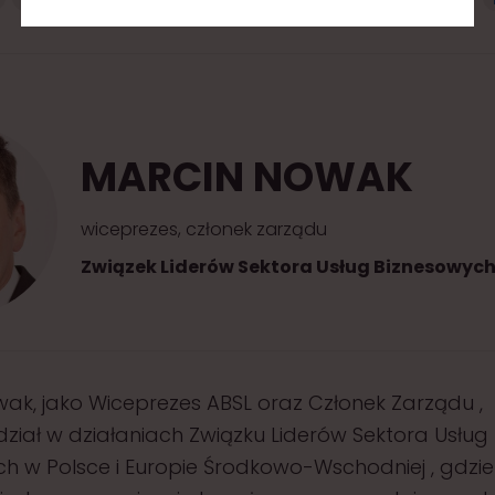
MARCIN NOWAK
wiceprezes, członek zarządu
Związek Liderów Sektora Usług Biznesowych
ak, jako Wiceprezes ABSL oraz Członek Zarządu , 
ział w działaniach Związku Liderów Sektora Usług
h w Polsce i Europie Środkowo-Wschodniej , gdzie