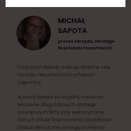
2
0
MICHAŁ
1
SAPOTA
5
prezes zarządu, Heritage
Real Estate Investments
Od ponad dekady realizuje ambitne cele
na rynku nieruchomości w Polsce i
zagranicą.
W pracy kładzie szczególny nacisk na
tworzenie długofalowych strategii
rozwojowych firmy przy wykorzystaniu
różnych źródeł finansowania działalności.
Doskonale rozumie synergię pomiędzy