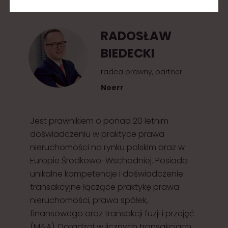
2
0
RADOSŁAW
1
BIEDECKI
5
radca prawny, partner
Noerr
Jest prawnikiem o ponad 20 letnim
doświadczeniu w praktyce prawa
nieruchomości na rynku polskim oraz w
Europie Środkowo-Wschodniej. Posiada
unikalne kompetencje i doświadczenie
transakcyjne łączące praktykę prawa
nieruchomości, prawa spółek,
finansowego oraz transakcji fuzji i przejęć
(M&A). Doradzał w licznych transakcjach