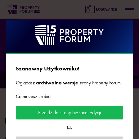
LOGOWANIE
AGENDA
Szanowny Użytkowniku!
Oglądasz
archiwalną wersję
strony Property Forum.
DZIEŃ 1
DZIEŃ 2
2024.09.16
2024.09.17
Co możesz zrobić:
Przejdź do strony bieżącej edycji
HIGHLIGHTS: PropTech
lub