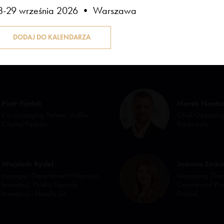
8-29 września 2026 • Warszawa
Piotr Fijołek
Marek Noetze
Co-Managing Partner, Griffin
Chief Operating
Capital Partners
Rockcastle
Wojciech Rydel
Joanna Sinki
manager, Departament Wsparcia
Managing Direc
Inwestycji, Polska Agencja
Commercial Dir
Inwestycji i Handlu SA
Poland