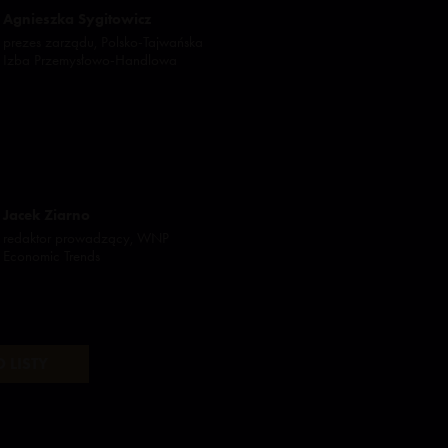
Agnieszka Sygitowicz
prezes zarządu, Polsko-Tajwańska
Izba Przemysłowo-Handlowa
Jacek Ziarno
redaktor prowadzący, WNP
Economic Trends
 LISTY