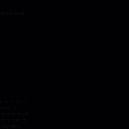
raniczne
rencja rośnie.
torów. Jak
kają na nowych
centra danych,
 przyszłość