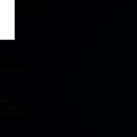
l
 Officer, Nepi
ewicz
tor, Group
ector, Accolade