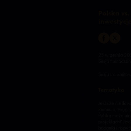
Polska vs.
inwestycj
25 września 20
Sesja tłumaczon
Sesja transmito
Tematyka
Jeszcze niedawn
Rumunia, Węgry 
Polska może utr
projektach? Jak
badania i rozwój