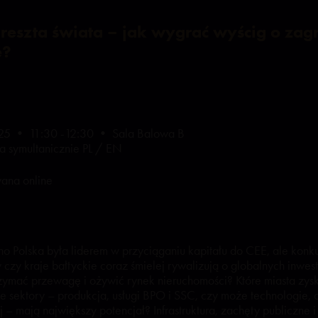
 reszta świata – jak wygrać wyścig o zag
e?
25 • 11:30 -12:30 • Sala Balowa B
a symultanicznie PL / EN
wana online
o Polska była liderem w przyciąganiu kapitału do CEE, ale konku
czy kraje bałtyckie coraz śmielej rywalizują o globalnych inwes
zymać przewagę i ożywić rynek nieruchomości? Które miasta zys
ie sektory – produkcja, usługi BPO i SSC, czy może technologie, 
 – mają największy potencjał? Infrastruktura, zachęty publiczne i