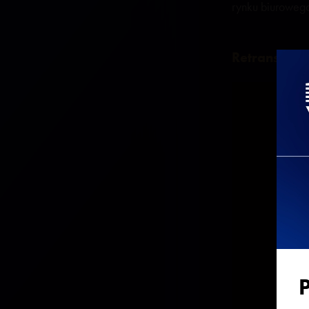
rynku biurowego
Retransmisja