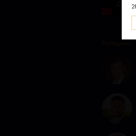
2
Prelegenci