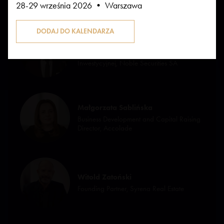
28-29 września 2026 • Warszawa
Tomasz Krzyk
dyrektor, Departament Bankowości
Inwestycyjnej, Noble Securities SA
Małgorzata Sablińska
Business Development and Capital Raising
Director, Accolade
Witold Zatoński
Founding Partner, Syrena Real Estate