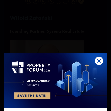
O
P
R
S
Ś
T
W
Z
Witold Zatoński
Founding Partner, Syrena Real Estate