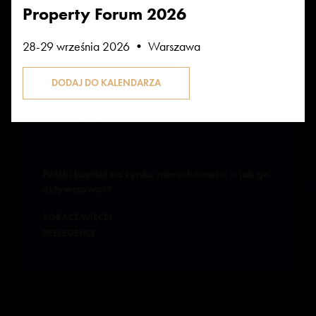
Property Forum 2026
28-29 września 2026 • Warszawa
Bierze udział w sesjach:
FINANSOWANIE
Polski kapitał na rynku nieruchomości – jak go
aktywizować?
ZOBACZ WIĘCEJ
PRELEGENCI