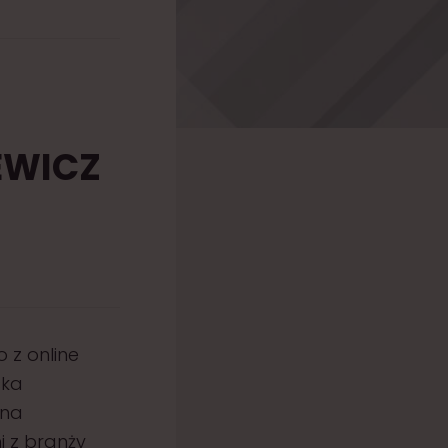
EWICZ
 z online
ska
 na
 z branży