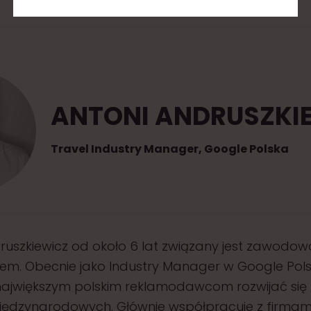
ANTONI ANDRUSZKI
Travel Industry Manager, Google Polska
ruszkiewicz od około 6 lat związany jest zawodowo
iem. Obecnie jako Industry Manager w Google Pol
jwiększym polskim reklamodawcom rozwijać się
iędzynarodowych. Głównie współpracuje z firmami