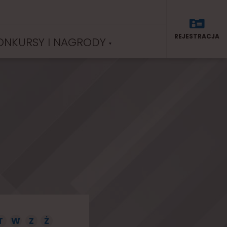
REJESTRACJA
ONKURSY I NAGRODY
T
W
Z
Ż