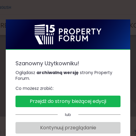
NGLISH
PRELEGENCI
PARTNERZY I SPONSORZY
K
Szanowny Użytkowniku!
Prelegenci
Oglądasz
archiwalną wersję
strony Property
Forum.
Co możesz zrobić:
Przejdź do strony bieżącej edycji
lub
Kontynuuj przeglądanie
F
G
H
J
K
L
Ł
M
N
O
P
R
S
Ś