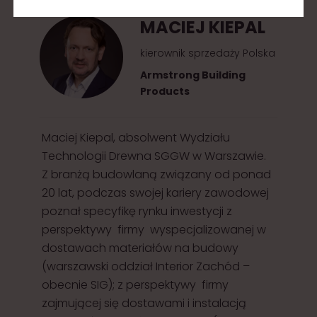
MACIEJ KIEPAL
kierownik sprzedaży Polska
Armstrong Building
Products
Maciej Kiepal, absolwent Wydziału
Technologii Drewna SGGW w Warszawie.
Z branżą budowlaną związany od ponad
20 lat, podczas swojej kariery zawodowej
poznał specyfikę rynku inwestycji z
perspektywy firmy wyspecjalizowanej w
dostawach materiałów na budowy
(warszawski oddział Interior Zachód –
obecnie SIG); z perspektywy firmy
zajmującej się dostawami i instalacją