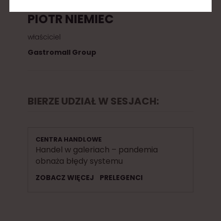
PIOTR NIEMIEC
właściciel
Gastromall Group
BIERZE UDZIAŁ W SESJACH:
CENTRA HANDLOWE
Handel w galeriach – pandemia
obnaża błędy systemu
ZOBACZ WIĘCEJ
PRELEGENCI