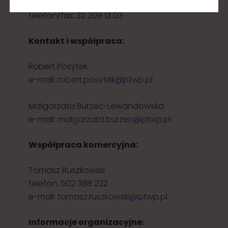
40-163 Katowice
telefon/fax: 32 209 13 03
Kontakt i współpraca:
Robert Posytek
e-mail:
robert.posytek@ptwp.pl
Małgorzata Burzec-Lewandowska
e-mail:
malgorzata.burzec@ptwp.pl
Współpraca komercyjna:
Tomasz Ruszkowski
telefon: 502 388 222
e-mail:
tomasz.ruszkowski@ptwp.pl
Informacje organizacyjne: