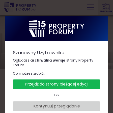
REJESTRACJA
P
r
o
p
e
Organizator
r
Szanowny Użytkowniku!
t
y
Oglądasz
archiwalną wersję
strony Property
Forum.
F
o
Co możesz zrobić:
r
Organizator:
Przejdź do strony bieżącej edycji
u
m
Grupa PTWP SA
lub
Międzynarodowe Centrum Kongresowe
Kontynuuj przeglądanie
Plac Sławika i Antalla 1