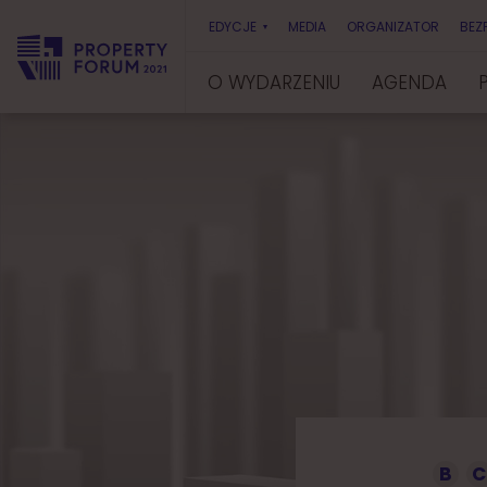
EDYCJE
MEDIA
ORGANIZATOR
BEZ
O WYDARZENIU
AGENDA
P
r
o
p
e
r
t
y
F
o
r
u
m
B
C