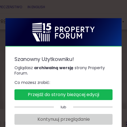
PIECZEŃSTWO
IN ENGLISH
PRELEGENCI
PARTNERZY
KONKURSY & NAGRODY
Szanowny Użytkowniku!
Prelegenci
Oglądasz
archiwalną wersję
strony Property
Forum.
Co możesz zrobić:
Przejdź do strony bieżącej edycji
lub
Kontynuuj przeglądanie
D
F
G
J
K
L
Ł
M
O
P
R
S
T
W