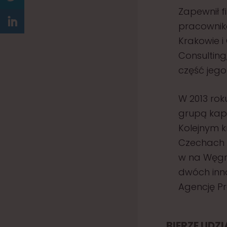
Zapewnił f
pracownikó
Krakowie i
Consulting
część jego
W 2013 rok
grupą kapi
Kolejnym k
Czechach i
w na Węgrz
dwóch inno
Agencję P
BIERZE UDZ