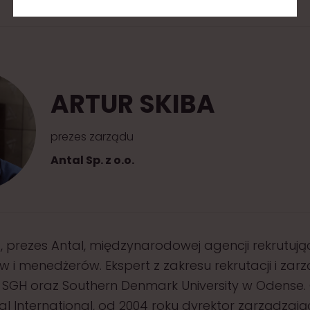
ARTUR SKIBA
prezes zarządu
Antal Sp. z o.o.
a, prezes Antal, międzynarodowej agencji rekrutują
ów i menedżerów. Ekspert z zakresu rekrutacji i zar
 SGH oraz Southern Denmark University w Odense.
al International, od 2004 roku dyrektor zarządzają