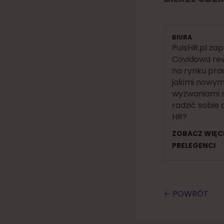
BIURA
PulsHR.pl zap
Covidowa re
na rynku prac
jakimi nowym
wyzwaniami 
radzić sobie 
HR?
ZOBACZ WIĘC
PRELEGENCI
🡠 POWRÓT