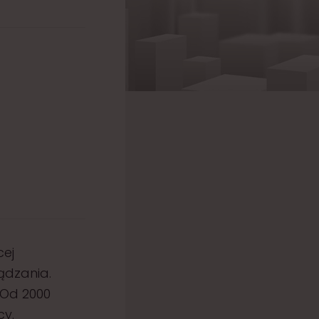
cej
ządzania.
 Od 2000
cy.