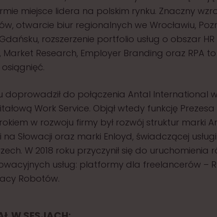
irmie miejsce lidera na polskim rynku. Znaczny wzro
w, otwarcie biur regionalnych we Wrocławiu, Pozn
 Gdańsku, rozszerzenie portfolio usług o obszar HR
, Market Research, Employer Branding oraz RPA to 
 osiągnięć.
u doprowadził do połączenia Antal International w
tałową Work Service. Objął wtedy funkcję Prezesa
rokiem w rozwoju firmy był rozwój struktur marki A
 na Słowacji oraz marki Enloyd, świadczącej usługi 
ech. W 2018 roku przyczynił się do uruchomienia r
wacyjnych usług: platformy dla freelancerów – R
racy Robotów.
IAŁ W SESJACH: