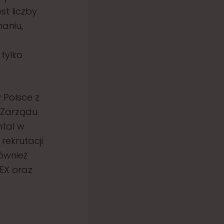
st liczby
aniu,
tylko
 Polsce z
 Zarządu.
ntal w
rekrutacji
ównież
EX oraz