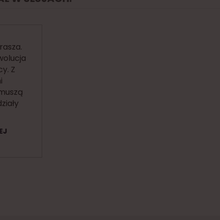
rasza.
wolucja
y. Z
i
muszą
działy
EJ