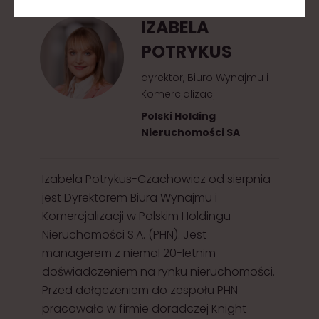
IZABELA
POTRYKUS
dyrektor, Biuro Wynajmu i
Komercjalizacji
Polski Holding
Nieruchomości SA
Izabela Potrykus-Czachowicz od sierpnia
jest Dyrektorem Biura Wynajmu i
Komercjalizacji w Polskim Holdingu
Nieruchomości S.A. (PHN). Jest
managerem z niemal 20-letnim
doświadczeniem na rynku nieruchomości.
Przed dołączeniem do zespołu PHN
pracowała w firmie doradczej Knight