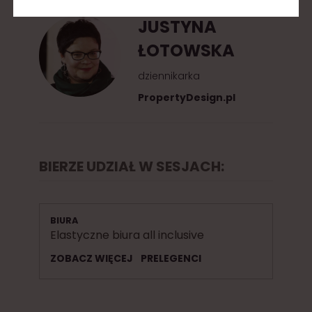
JUSTYNA
ŁOTOWSKA
dziennikarka
PropertyDesign.pl
BIERZE UDZIAŁ W SESJACH:
BIURA
Elastyczne biura all inclusive
ZOBACZ WIĘCEJ
PRELEGENCI