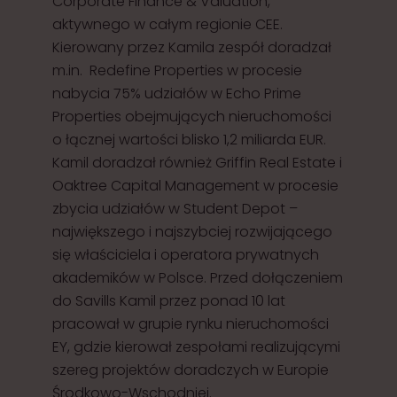
Corporate Finance & Valuation,
aktywnego w całym regionie CEE.
Kierowany przez Kamila zespół doradzał
m.in. Redefine Properties w procesie
nabycia 75% udziałów w Echo Prime
Properties obejmujących nieruchomości
o łącznej wartości blisko 1,2 miliarda EUR.
Kamil doradzał również Griffin Real Estate i
Oaktree Capital Management w procesie
zbycia udziałów w Student Depot –
największego i najszybciej rozwijającego
się właściciela i operatora prywatnych
akademików w Polsce. Przed dołączeniem
do Savills Kamil przez ponad 10 lat
pracował w grupie rynku nieruchomości
EY, gdzie kierował zespołami realizującymi
szereg projektów doradczych w Europie
Środkowo-Wschodniej.