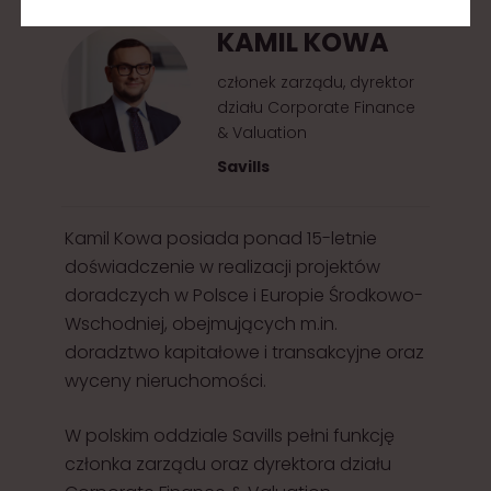
KAMIL KOWA
członek zarządu, dyrektor
działu Corporate Finance
& Valuation
Savills
Kamil Kowa posiada ponad 15-letnie
doświadczenie w realizacji projektów
doradczych w Polsce i Europie Środkowo-
Wschodniej, obejmujących m.in.
doradztwo kapitałowe i transakcyjne oraz
wyceny nieruchomości.
W polskim oddziale Savills pełni funkcję
członka zarządu oraz dyrektora działu