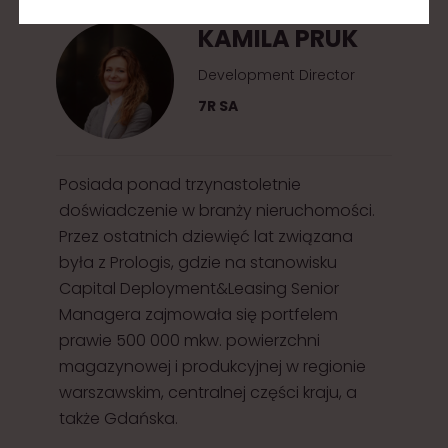
KAMILA PRUK
Development Director
7R SA
Posiada ponad trzynastoletnie
doświadczenie w branży nieruchomości.
Przez ostatnich dziewięć lat związana
była z Prologis, gdzie na stanowisku
Capital Deployment&Leasing Senior
Managera zajmowała się portfelem
prawie 500 000 mkw. powierzchni
magazynowej i produkcyjnej w regionie
warszawskim, centralnej części kraju, a
także Gdańska.