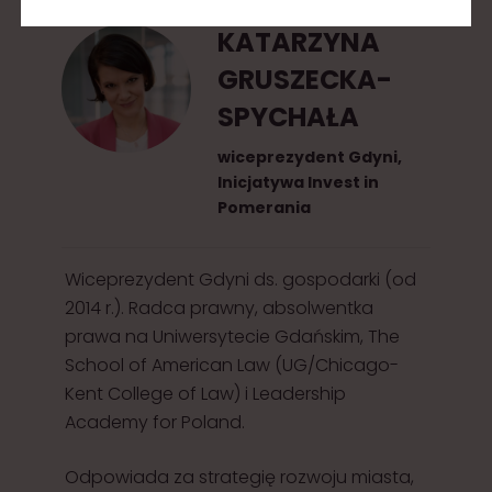
KATARZYNA
GRUSZECKA-
SPYCHAŁA
wiceprezydent Gdyni,
Inicjatywa Invest in
Pomerania
Wiceprezydent Gdyni ds. gospodarki (od
2014 r.). Radca prawny, absolwentka
prawa na Uniwersytecie Gdańskim, The
School of American Law (UG/Chicago-
Kent College of Law) i Leadership
Academy for Poland.
Odpowiada za strategię rozwoju miasta,