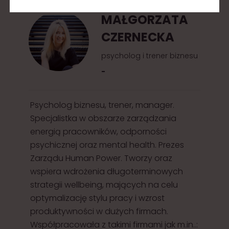
MAŁGORZATA
CZERNECKA
psycholog i trener biznesu
-
Psycholog biznesu, trener, manager.
Specjalistka w obszarze zarządzania
energią pracowników, odporności
psychicznej oraz mental health. Prezes
Zarządu Human Power. Tworzy oraz
wspiera wdrożenia długoterminowych
strategii wellbeing, mających na celu
optymalizację stylu pracy i wzrost
produktywności w dużych firmach.
Współpracowała z takimi firmami jak m.in..: