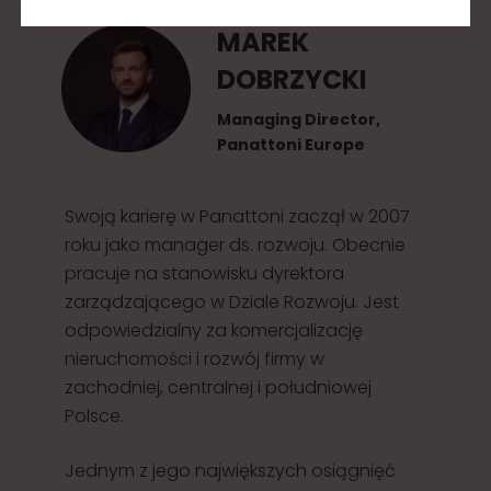
MAREK
DOBRZYCKI
Managing Director,
Panattoni Europe
Swoją karierę w Panattoni zaczął w 2007
roku jako manager ds. rozwoju. Obecnie
pracuje na stanowisku dyrektora
zarządzającego w Dziale Rozwoju. Jest
odpowiedzialny za komercjalizację
nieruchomości i rozwój firmy w
zachodniej, centralnej i południowej
Polsce.
Jednym z jego największych osiągnięć