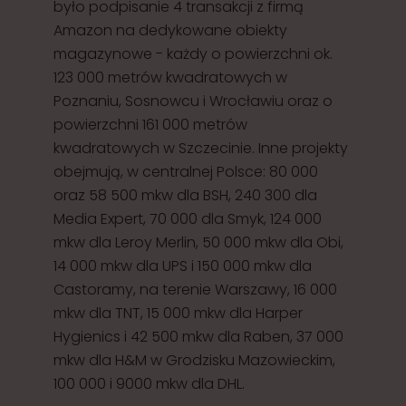
było podpisanie 4 transakcji z firmą
Amazon na dedykowane obiekty
magazynowe - każdy o powierzchni ok.
123 000 metrów kwadratowych w
Poznaniu, Sosnowcu i Wrocławiu oraz o
powierzchni 161 000 metrów
kwadratowych w Szczecinie. Inne projekty
obejmują, w centralnej Polsce: 80 000
oraz 58 500 mkw dla BSH, 240 300 dla
Media Expert, 70 000 dla Smyk, 124 000
mkw dla Leroy Merlin, 50 000 mkw dla Obi,
14 000 mkw dla UPS i 150 000 mkw dla
Castoramy, na terenie Warszawy, 16 000
mkw dla TNT, 15 000 mkw dla Harper
Hygienics i 42 500 mkw dla Raben, 37 000
mkw dla H&M w Grodzisku Mazowieckim,
100 000 i 9000 mkw dla DHL.