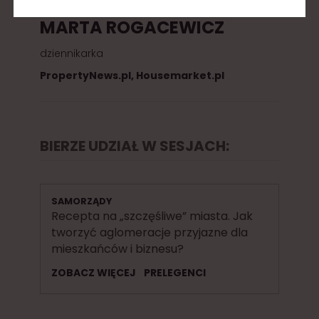
MARTA ROGACEWICZ
dziennikarka
PropertyNews.pl, Housemarket.pl
BIERZE UDZIAŁ W SESJACH:
SAMORZĄDY
Recepta na „szczęśliwe” miasta. Jak
tworzyć aglomeracje przyjazne dla
mieszkańców i biznesu?
ZOBACZ WIĘCEJ
PRELEGENCI