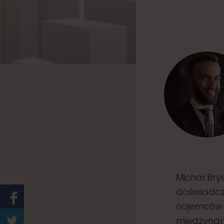
Michał Br
doświadcz
najemców i
międzynaro