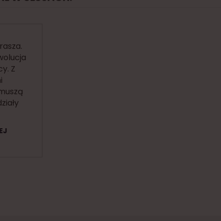
rasza.
wolucja
y. Z
i
muszą
działy
EJ