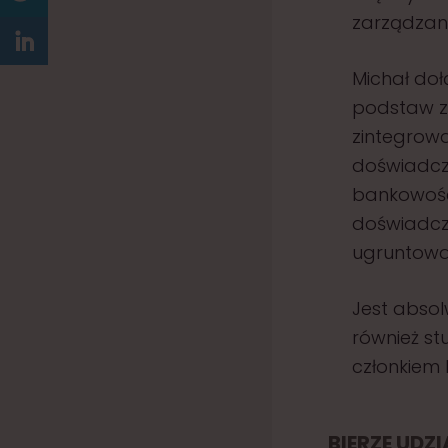
zarządzan
Michał dołą
podstaw z
zintegrowa
doświadcz
bankowośc
doświadcze
ugruntowa
Jest abso
również st
członkiem 
BIERZE UDZ