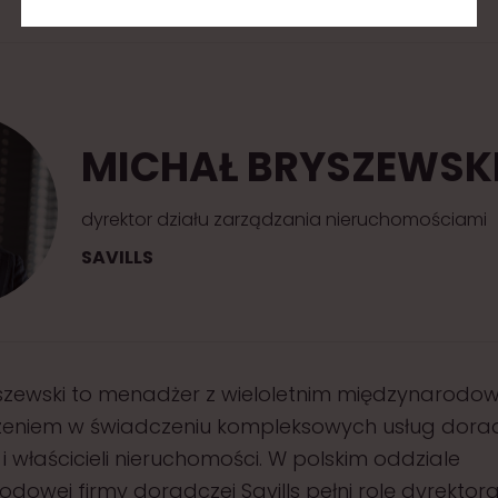
MICHAŁ BRYSZEWSK
dyrektor działu zarządzania nieruchomościami
SAVILLS
yszewski to menadżer z wieloletnim międzynarod
eniem w świadczeniu kompleksowych usług dora
 właścicieli nieruchomości. W polskim oddziale
dowej firmy doradczej Savills pełni rolę dyrektora