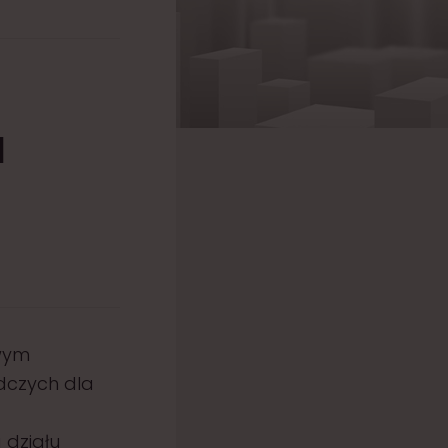
I
owym
dczych dla
 działu