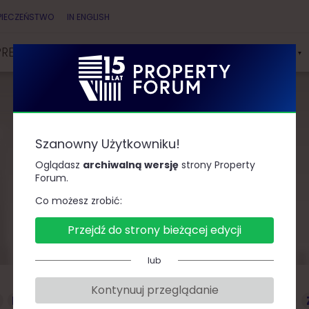
PIECZEŃSTWO
IN ENGLISH
PRELEGENCI
PARTNERZY
KONKURSY & NAGRODY
Szanowny Użytkowniku!
Prelegenci
Oglądasz
archiwalną wersję
strony Property
Forum.
Co możesz zrobić:
Przejdź do strony bieżącej edycji
lub
Kontynuuj przeglądanie
D
F
G
J
K
L
Ł
M
O
P
R
S
T
W