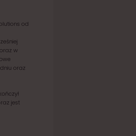
Solutions od
ześniej
oraz w
dowe
edniu oraz
kończył
raz jest