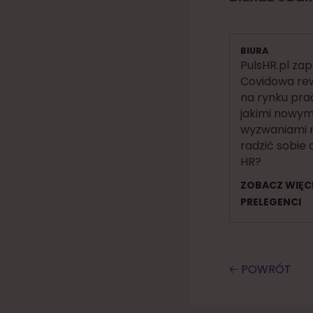
BIURA
PulsHR.pl zap
Covidowa re
na rynku prac
jakimi nowym
wyzwaniami 
radzić sobie 
HR?
ZOBACZ WIĘC
PRELEGENCI
🡠 POWRÓT