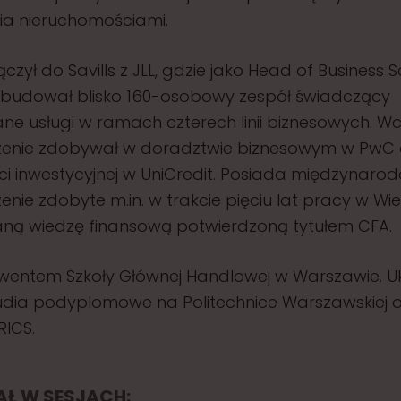
ia nieruchomościami.
czył do Savills z JLL, gdzie jako Head of Business 
budował blisko 160-osobowy zespół świadczący
ne usługi w ramach czterech linii biznesowych. Wc
enie zdobywał w doradztwie biznesowym w PwC 
i inwestycyjnej w UniCredit. Posiada międzynaro
nie zdobyte m.in. w trakcie pięciu lat pracy w Wi
ną wiedzę finansową potwierdzoną tytułem CFA.
lwentem Szkoły Głównej Handlowej w Warszawie. U
udia podyplomowe na Politechnice Warszawskiej o
RICS.
IAŁ W SESJACH: