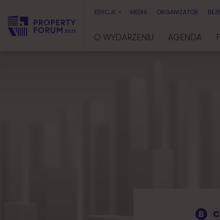
EDYCJE
MEDIA
ORGANIZATOR
BEZ
O WYDARZENIU
AGENDA
P
r
o
p
e
r
t
y
F
o
r
u
m
B
C