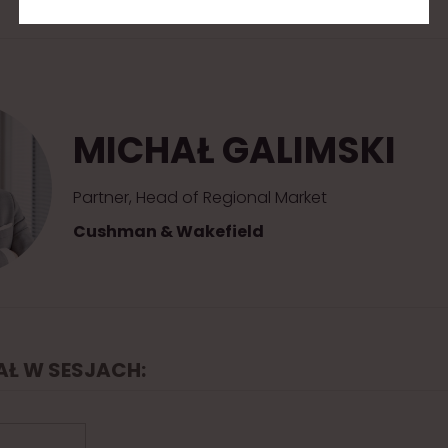
MICHAŁ GALIMSKI
Partner, Head of Regional Market
Cushman & Wakefield
IAŁ W SESJACH: