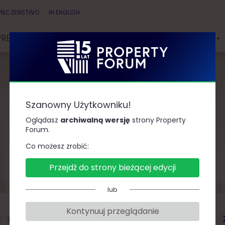
PIECZEŃSTWO
IN ENGLISH
PRELEGENCI
PARTNERZY
KONKURSY & NAGRODY
Szanowny Użytkowniku!
Prelegenci
Oglądasz
archiwalną wersję
strony Property
Forum.
Co możesz zrobić:
Przejdź do strony bieżącej edycji
lub
Kontynuuj przeglądanie
D
F
G
J
K
L
Ł
M
O
P
R
S
T
W