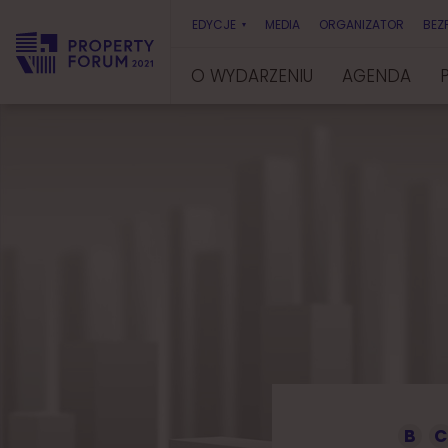
EDYCJE
MEDIA
ORGANIZATOR
BEZ
O WYDARZENIU
AGENDA
P
r
o
p
e
r
t
y
F
o
r
u
m
B
C