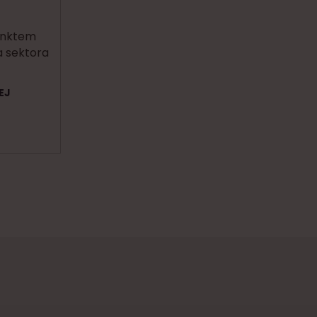
unktem
 sektora
EJ