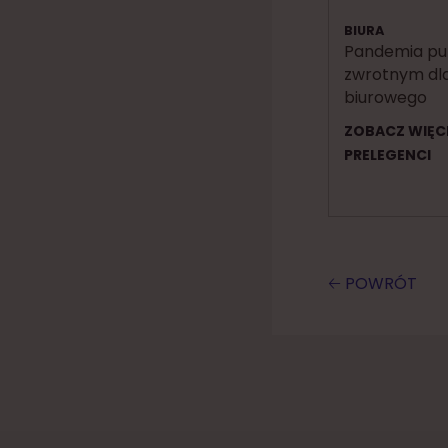
BIURA
Pandemia p
zwrotnym dla
biurowego
ZOBACZ WIĘC
PRELEGENCI
🡠 POWRÓT