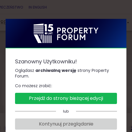
PIECZEŃSTWO
IN ENGLISH
PRELEGENCI
PARTNERZY
KONKURSY & NAGRODY
Szanowny Użytkowniku!
Prelegenci
Oglądasz
archiwalną wersję
strony Property
Forum.
Co możesz zrobić:
Przejdź do strony bieżącej edycji
lub
Kontynuuj przeglądanie
D
F
G
J
K
L
Ł
M
O
P
R
S
T
W