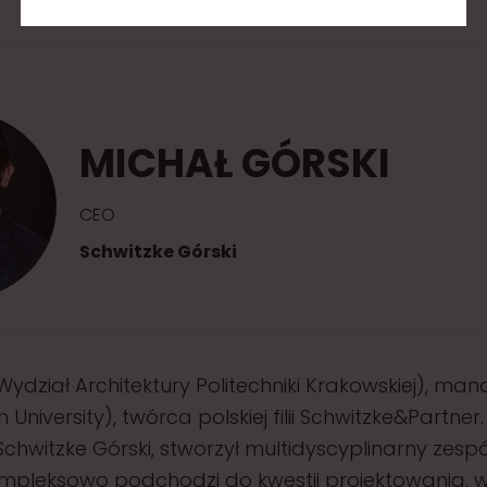
MICHAŁ GÓRSKI
CEO
Schwitzke Górski
(Wydział Architektury Politechniki Krakowskiej), ma
 University), twórca polskiej filii Schwitzke&Partner.
chwitzke Górski, stworzył multidyscyplinarny zespół
mpleksowo podchodzi do kwestii projektowania, 