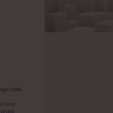
nager (MBA
, który
wdraża