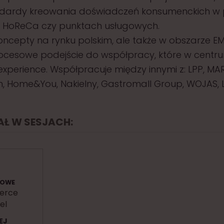
dardy kreowania doświadczeń konsumenckich w p
, HoReCa czy punktach usługowych.
koncepty na rynku polskim, ale także w obszarze EM
rocesowe podejście do współpracy, które w centr
xperience. Współpracuje między innymi z: LPP, MAR
, Home&You, Nakielny, Gastromall Group, WOJAS, 
IAŁ W SESJACH:
LOWE
erce
el
EJ