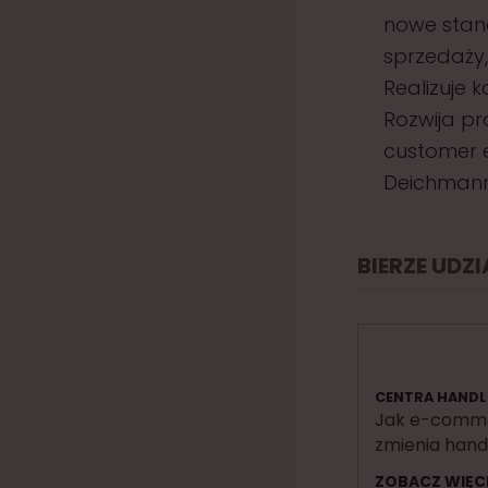
nowe stan
sprzedaży
Realizuje 
Rozwija p
customer e
Deichmann
BIERZE UDZ
CENTRA HAND
Jak e-comm
zmienia hand
ZOBACZ WIĘC