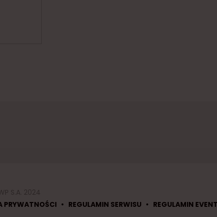
WP S.A. 2024
•
•
A PRYWATNOŚCI
REGULAMIN SERWISU
REGULAMIN EVEN