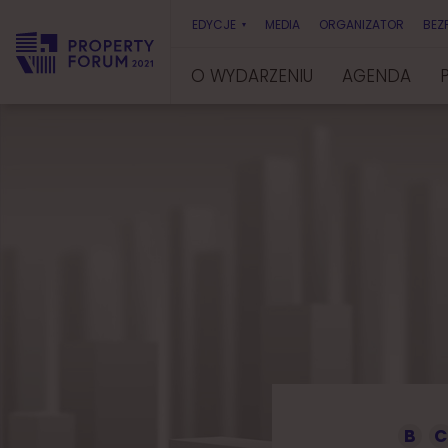
EDYCJE
MEDIA
ORGANIZATOR
BEZ
O WYDARZENIU
AGENDA
P
r
o
p
e
r
t
y
F
o
r
u
m
B
C