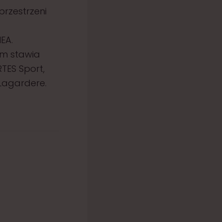
rzestrzeni
EA.
um stawia
TES Sport,
Lagardere.