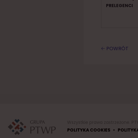
PRELEGENCI
🡠 POWRÓT
Wszystkie prawa zastrzeżone. PT
•
POLITYKA COOKIES
POLITYK