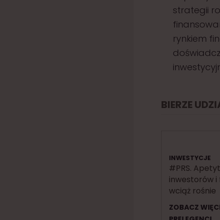
strategii 
finansowan
rynkiem fin
doświadcz
inwestycyjn
BIERZE UDZ
INWESTYCJE
#PRS. Apety
inwestorów i
wciąż rośnie
ZOBACZ WIĘC
PRELEGENCI