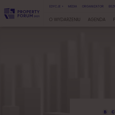
EDYCJE
MEDIA
ORGANIZATOR
BEZ
O WYDARZENIU
AGENDA
P
r
o
p
e
r
t
y
F
o
r
u
m
B
C