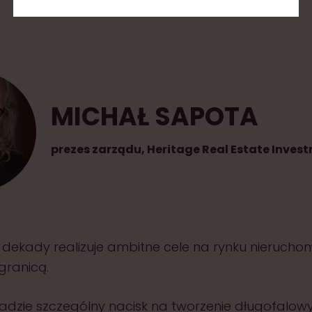
MICHAŁ SAPOTA
prezes zarządu, Heritage Real Estate Inves
dekady realizuje ambitne cele na rynku nierucho
agranicą.
adzie szczególny nacisk na tworzenie długofalow