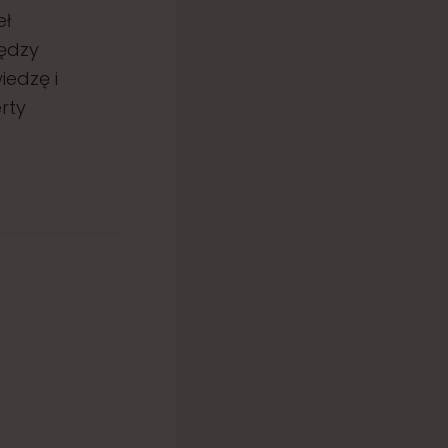
eł
ędzy
edzę i
rty