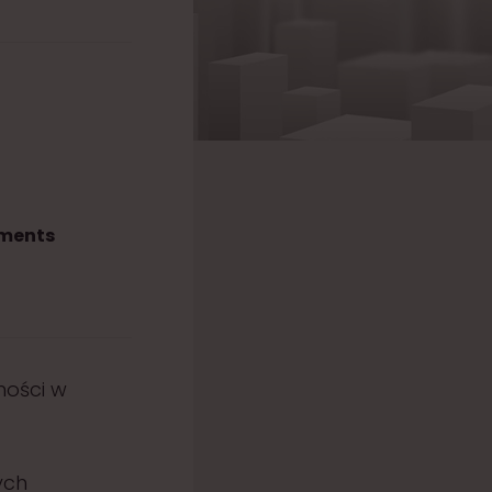
tments
mości w
ych