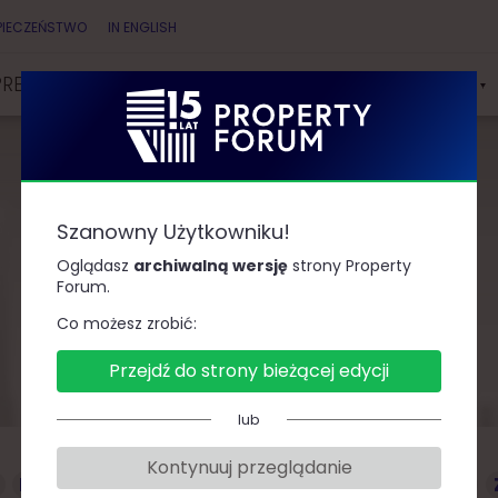
PIECZEŃSTWO
IN ENGLISH
PRELEGENCI
PARTNERZY
KONKURSY & NAGRODY
Szanowny Użytkowniku!
Prelegenci
Oglądasz
archiwalną wersję
strony Property
Forum.
Co możesz zrobić:
Przejdź do strony bieżącej edycji
lub
Kontynuuj przeglądanie
D
F
G
J
K
L
Ł
M
O
P
R
S
T
W