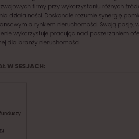
rozwojowych firmy przy wykorzystaniu różnych źród
ia działalności. Doskonale rozumie synergię pomi
ansowym a rynkiem nieruchomości. Swoją pasję, wi
enie wykorzystuje pracując nad poszerzaniem ofe
ej dla branży nieruchomości.
IAŁ W SESJACH:
t
 funduszy
EJ