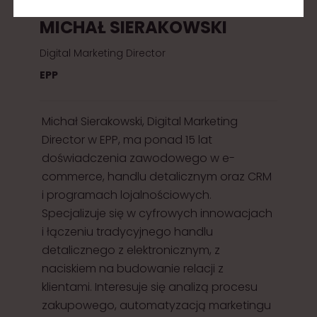
MICHAŁ SIERAKOWSKI
Digital Marketing Director
EPP
Michał Sierakowski, Digital Marketing
Director w EPP, ma ponad 15 lat
doświadczenia zawodowego w e-
commerce, handlu detalicznym oraz CRM
i programach lojalnościowych.
Specjalizuje się w cyfrowych innowacjach
i łączeniu tradycyjnego handlu
detalicznego z elektronicznym, z
naciskiem na budowanie relacji z
klientami. Interesuje się analizą procesu
zakupowego, automatyzacją marketingu